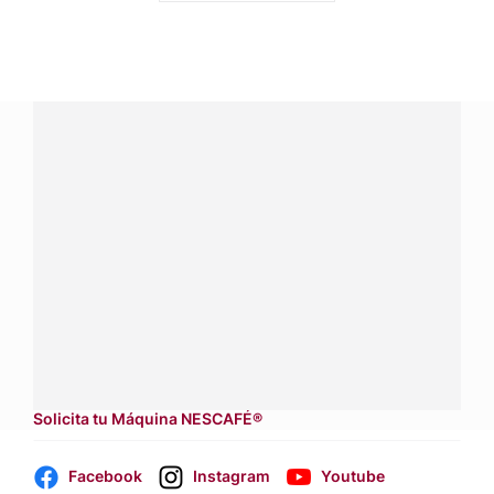
¿Tienes alguna pregunta?
Conecta con Nestlé Professional Guatemala y recibe
asesoría sobre productos, servicios y equipos pensados
para tu negocio.
Contáctanos:
completa
este formulario
Dónde comprar:
accede a nuestras soluciones con
aliados
comerciales.
Solicita tu Máquina NESCAFÉ®
Facebook
Instagram
Youtube