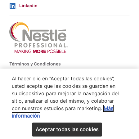
Linkedin
Footer
Términos y Condiciones
Política de Uso de Cookies
Al hacer clic en “Aceptar todas las cookies”,
usted acepta que las cookies se guarden en
Politica De Privacidad NESTLÉ
su dispositivo para mejorar la navegación del
Mapa del Sitio
sitio, analizar el uso del mismo, y colaborar
con nuestros estudios para marketing.
Más
información
® Nestlé 2026
VOLVER ARRIBA
Aceptar todas las cookies