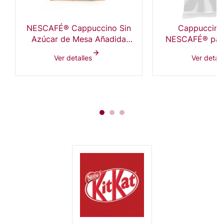
NESCAFÉ® Cappuccino Sin
Cappuccino 
Azúcar de Mesa Añadida
NESCAFÉ® para
4x1kg
Bolsa 6x
Ver detalles
Ver detall