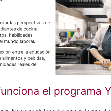
orar las perspectivas de
udiantes de cocina,
tos, habilidades
el mundo laboral.
xión entre la educación
e alimentos y bebidas,
unidades reales de
unciona el programa
ravés de un recorrido formativo compuesto por distin