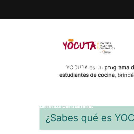
TA: formación
YOCUTA es un
programa 
estudiantes de cocina
, brind
 jóvenes chefs
 los talentos culinarios del mañana.
¿Sabes qué es YO