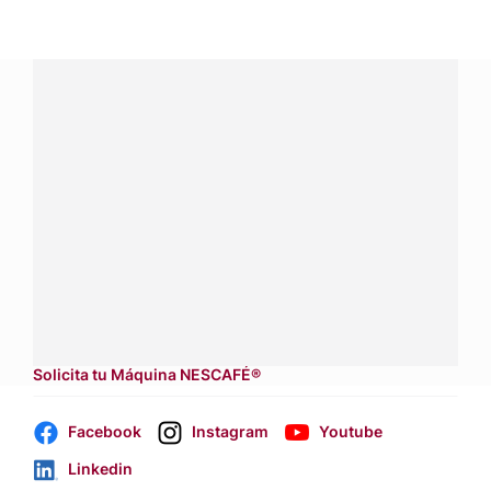
¿Tienes alguna pregunta?
Conecta con Nestlé Professional Guatemala y recibe
asesoría sobre productos, servicios y equipos pensados
para tu negocio.
Contáctanos:
completa
este formulario
Dónde comprar:
accede a nuestras soluciones con
aliados
comerciales.
Solicita tu Máquina NESCAFÉ®
Facebook
Instagram
Youtube
Linkedin