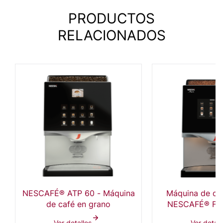
PRODUCTOS
RELACIONADOS
NESCAFÉ® ATP 60 - Máquina
Máquina de ca
de café en grano
NESCAFÉ® FTS
negoc
Ver detalles
Ver detall