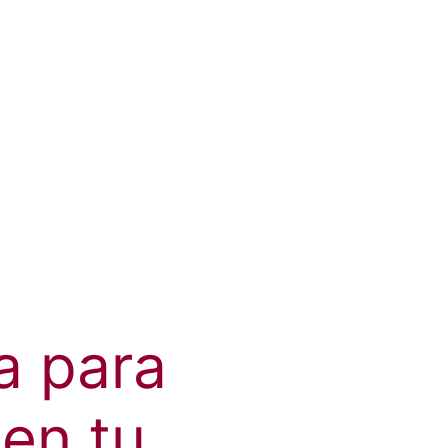
a para
en tu