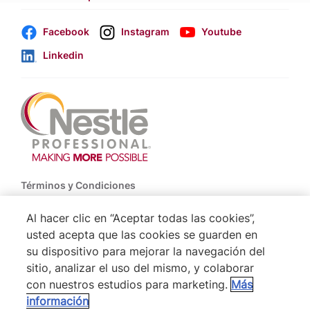
Facebook
Instagram
Youtube
Linkedin
Footer
Términos y Condiciones
Política de Uso de Cookies
Al hacer clic en “Aceptar todas las cookies”,
usted acepta que las cookies se guarden en
Politica De Privacidad NESTLÉ
su dispositivo para mejorar la navegación del
Mapa del Sitio
sitio, analizar el uso del mismo, y colaborar
con nuestros estudios para marketing.
Más
información
® Nestlé 2026
VOLVER ARRIBA