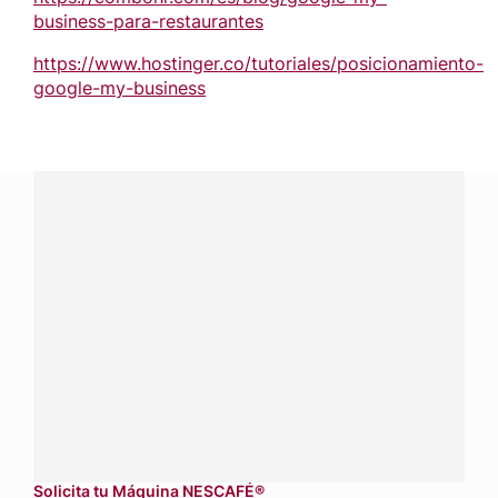
business-para-restaurantes
https://www.hostinger.co/tutoriales/posicionamiento-
google-my-business
¿Tienes alguna pregunta?
Conecta con Nestlé Professional Guatemala y recibe
asesoría sobre productos, servicios y equipos pensados
para tu negocio.
Contáctanos:
completa
este formulario
Dónde comprar:
accede a nuestras soluciones con
aliados
comerciales.
Solicita tu Máquina NESCAFÉ®