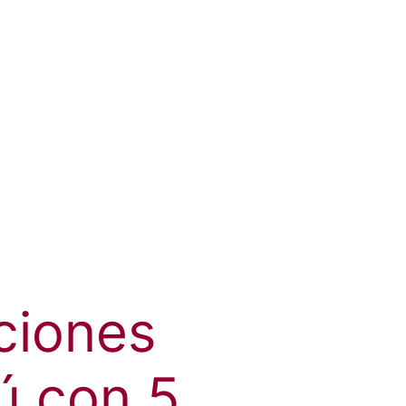
ciones
ú con 5