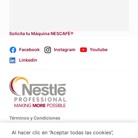
Dónde comprar:
accede a nuestras soluciones con
aliados
comerciales.
Solicita tu Máquina NESCAFÉ®
Facebook
Instagram
Youtube
Linkedin
Footer
Términos y Condiciones
Política de Uso de Cookies
Al hacer clic en “Aceptar todas las cookies”,