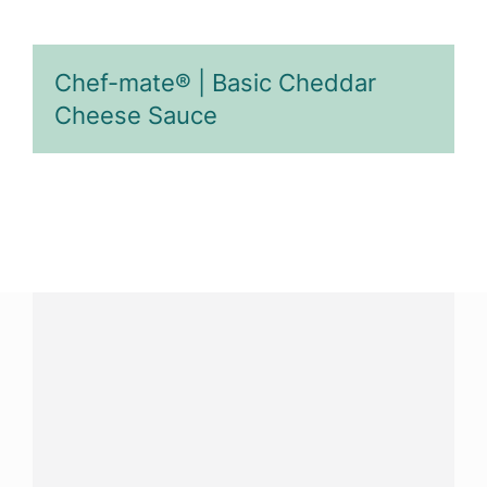
Chef-mate® | Basic Cheddar
Cheese Sauce
¿Tienes alguna pregunta?
Conecta con Nestlé Professional Nicaragua y recibe
asesoría sobre productos, servicios y equipos pensados
para tu negocio.
Contáctanos:
completa
este formulario