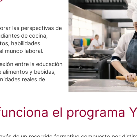
orar las perspectivas de
udiantes de cocina,
tos, habilidades
el mundo laboral.
xión entre la educación
e alimentos y bebidas,
unidades reales de
unciona el programa
ravés de un recorrido formativo compuesto por distin