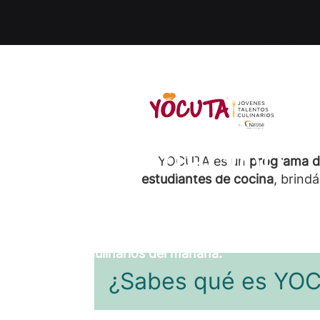
TA: formación
YOCUTA es un
programa 
estudiantes de cocina
, brind
 jóvenes chefs
 los talentos culinarios del mañana.
¿Sabes qué es YO