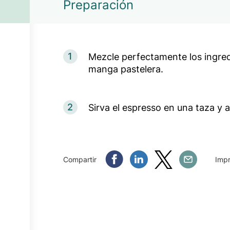
Preparación
1
Mezcle perfectamente los ingredi
manga pastelera.
2
Sirva el espresso en una taza y 
Compartir Facebook
Compartir Linkedin
Compartir Twitter
Compartir Em
Compartir
Impr