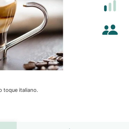
Difi
Cant
 toque italiano.