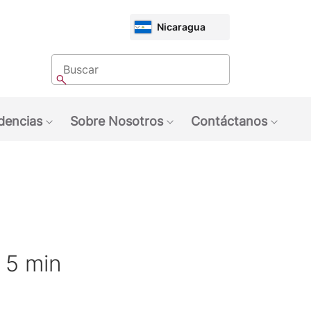
CHOOSE
Nicaragua
MARKET
Buscar
Buscar
dencias
Sobre Nosotros
Contáctanos
quinas NESCAFÉ®
ubmenu: Marcas
Show submenu: Tendencias
Show submenu: Sobre 
Show 
po de preparación
5 min