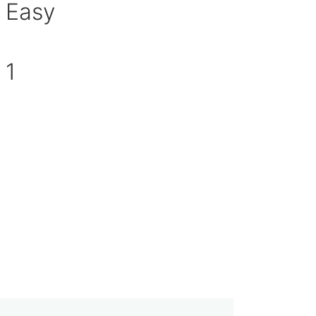
Easy
cultad
idad de porciones
1