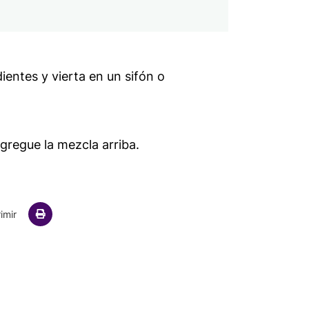
entes y vierta en un sifón o
agregue la mezcla arriba.
ail
imir