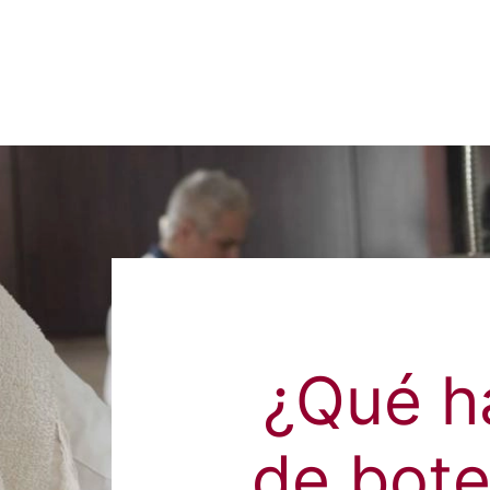
¿Qué h
de bote