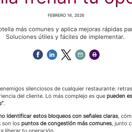
FEBRERO 16, 2026
botella más comunes y aplica mejoras rápidas para
Soluciones útiles y fáciles de implementar.
Compartir Facebook
Compartir Linkedin
Compartir Twitter
Compartir Email
Compartir Imprimir
enemigos silenciosos de cualquier restaurante: retra
iencia del cliente. Lo más complejo es que
pueden es
s”
.
o identificar estos bloqueos con señales claras
, cóm
s son los
puntos de congestión más comunes
, junto 
 liberar tu operación.