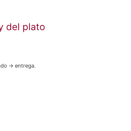
y del plato
ado → entrega.