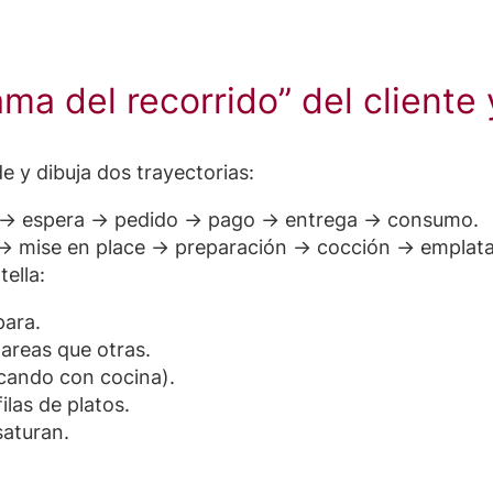
ma del recorrido” del cliente 
e y dibuja dos trayectorias:
a → espera → pedido → pago → entrega → consumo.
 → mise en place → preparación → cocción → emplat
ella:
para.
areas que otras.
cando con cocina).
las de platos.
saturan.