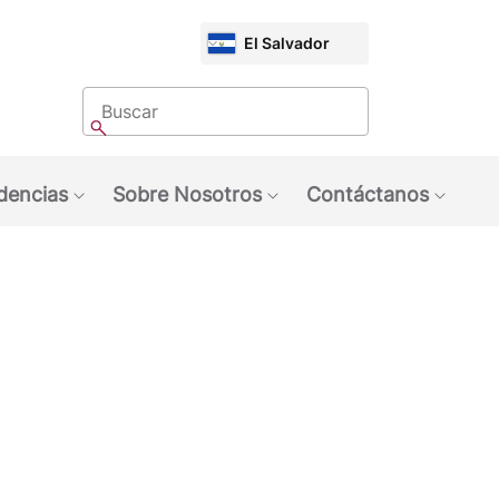
CHOOSE
El Salvador
MARKET
Buscar
Buscar
dencias
Sobre Nosotros
Contáctanos
quinas NESCAFÉ®
ubmenu: Marcas
Show submenu: Tendencias
Show submenu: Sobre 
Show 