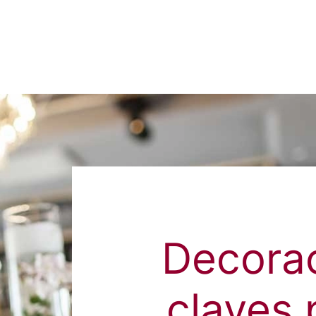
Decorac
claves p