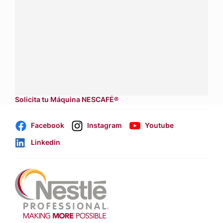
asesoría sobre productos, servicios y equipos pensados
para tu negocio.
Contáctanos:
completa
este formulario
Dónde comprar:
accede a nuestras soluciones con
aliados
comerciales.
Solicita tu Máquina NESCAFÉ®
Facebook
Instagram
Youtube
Linkedin