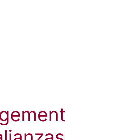
agement
alianzas