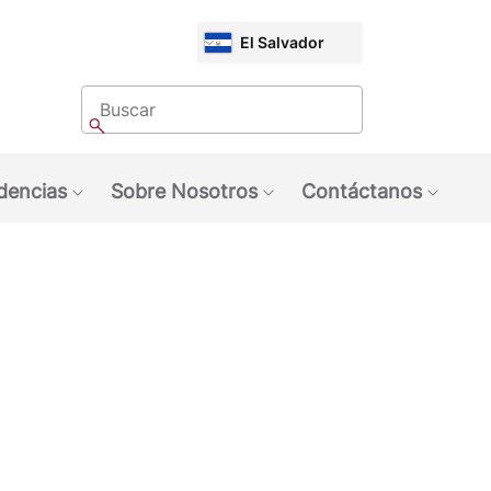
CHOOSE
El Salvador
MARKET
Buscar
Buscar
dencias
Sobre Nosotros
Contáctanos
quinas NESCAFÉ®
ubmenu: Marcas
Show submenu: Tendencias
Show submenu: Sobre 
Show 