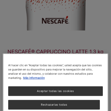
NESCAFÉ® CAPPUCCINO LATTE 1,3 kg
NESCAFÉ® Cappuccino Latte.
Polvo para
Al hacer clic en “Aceptar todas las cookies”, usted acepta que las cookies
preparar café estilo cappuccino, formulado
se guarden en su dispositivo para mejorar la navegación del sitio,
especialmente para máquinas expendedoras
analizar el uso del mismo, y colaborar con nuestros estudios para
de bebidas café NESCAFÉ®.
marketing.
Más información
¡Cremosidad y balance perfecto entre café y
Aceptar todas las cookies
leche!
Rechazarlas todas
RENDIMIENTO:
1 kg. para un aproximado de