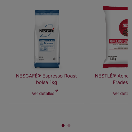
NESCAFÉ® Espresso Roast
NESTLÉ® Achoco
bolsa 1kg
Frades 1
Ver detalles
Ver detall