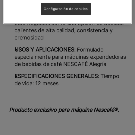
45 tazas de 8 onz.
Configuración de cookies
BENEFICIO PROFESIONAL:
Solución integral
para negocios como una opción de bebidas
calientes de alta calidad, consistencia y
cremosidad
USOS Y APLICACIONES:
Formulado
especialmente para máquinas expendedoras
de bebidas de café NESCAFÉ Alegría
ESPECIFICACIONES GENERALES:
Tiempo
de vida: 12 meses.
Producto exclusivo para máquina Nescafé®.