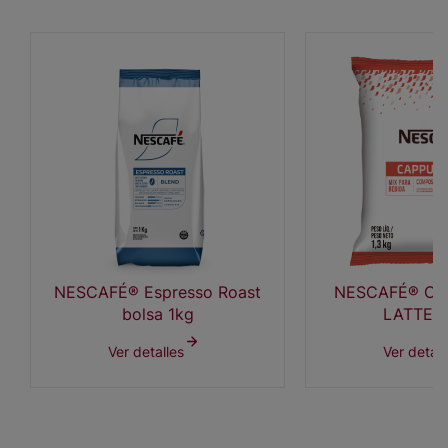
NESCAFÉ® Espresso Roast
NESCAFÉ® C
bolsa 1kg
LATTE 1
Ver detalles
Ver detall