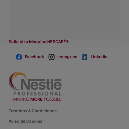
Contactanos:
completá
este formulario
Dónde comprar:
accedé a nuestras soluciones con
asesores de venta.
Solicitá tu Máquina NESCAFÉ®
Facebook
Instagram
Linkedin
Footer
Terminos & Condiciones
Aviso de Cookies