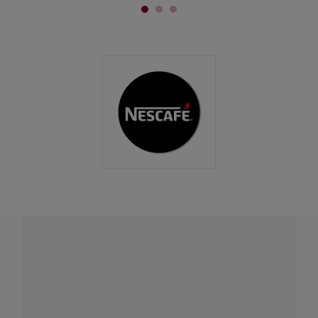
¿Tenés alguna pregunta?
Conectá con Nestlé Professional Uruguay y recibí
asesoramiento sobre productos, servicios y equipos
pensados para tu negocio.