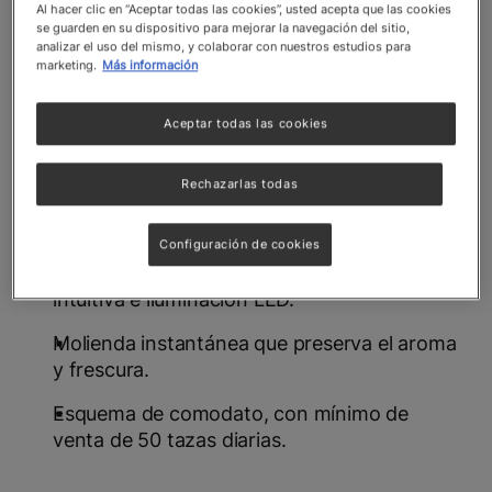
y su alta capacidad permiten responder a
Al hacer clic en “Aceptar todas las cookies”, usted acepta que las cookies
picos de consumo, ofreciendo una experiencia
se guarden en su dispositivo para mejorar la navegación del sitio,
analizar el uso del mismo, y colaborar con nuestros estudios para
confiable y alineada a las expectativas de
marketing.
Más información
clientes exigentes.
Aceptar todas las cookies
Capacidad de hasta 230 tazas por carga,
para operaciones de alto volumen.
Rechazarlas todas
12 bebidas disponibles, incluyendo cafés
negros y con leche.
Configuración de cookies
Pantalla táctil de 10” con navegación
intuitiva e iluminación LED.
Molienda instantánea que preserva el aroma
y frescura.
Esquema de comodato, con mínimo de
venta de 50 tazas diarias.