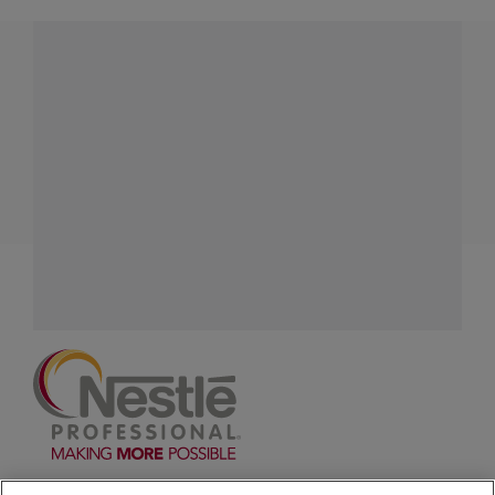
¿Tienes alguna pregunta?
Conecta con Nestlé Professional Colombia y recibe
asesoría sobre productos, servicios y equipos pensados
para tu negocio.
Contáctanos:
completa
este formulario
Facebook
Instagram
Linkedin