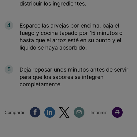
distribuir los ingredientes.
4
Esparce las arvejas por encima, baja el
fuego y cocina tapado por 15 minutos o
hasta que el arroz esté en su punto y el
líquido se haya absorbido.
5
Deja reposar unos minutos antes de servir
para que los sabores se integren
completamente.
Compartir Facebook
Compartir Linkedin
Compartir Twitter
Compartir Email
Compartir
Imprimir