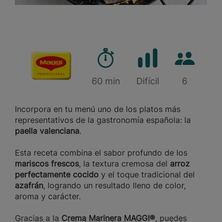
Tiempo de preparación
Cantidad d
Marca
60 min
Dificultad
Difícil
6
Incorpora en tu menú uno de los platos más
representativos de la gastronomía española: la
paella valenciana
.
Esta receta combina el sabor profundo de los
mariscos frescos
, la textura cremosa del
arroz
perfectamente cocido
y el toque tradicional del
azafrán
, logrando un resultado lleno de color,
aroma y carácter.
Gracias a la
Crema Marinera MAGGI®
, puedes