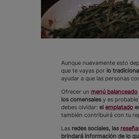
Aunque nuevamente esto depen
que te vayas por
lo tradicion
ayudar a que las personas co
Ofrecer un
menú balanceado
los comensales
y es probable 
debes olvidar:
el
emplatado
es
también contribuirá con tu r
Las
redes sociales, las
reseñas
brindará información de lo qu