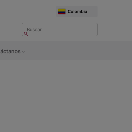
CHOOSE
Colombia
MARKET
Buscar
Buscar
áctanos
bmenu: Sobre Nosotros
Show submenu: Contáctanos