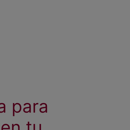
a para
en tu