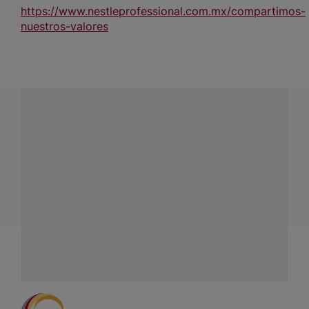
https://www.nestleprofessional.com.mx/compartimos-
nuestros-valores
¿Tienes alguna pregunta?
Conecta con Nestlé Professional Colombia y recibe
asesoría sobre productos, servicios y equipos pensados
para tu negocio.
Contáctanos:
completa
este formulario
Facebook
Instagram
Linkedin