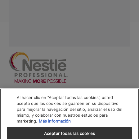
Contáctanos:
completa
este formulario
Facebook
Instagram
Linkedin
Footer
Terminos & Condiciones
Al hacer clic en “Aceptar todas las cookies”, usted
acepta que las cookies se guarden en su dispositivo
Aviso de Cookies
para mejorar la navegación del sitio, analizar el uso del
mismo, y colaborar con nuestros estudios para
Politica De Privacidad NESTLÉ
marketing.
Más información
Mapa del Sitio
Aceptar todas las cookies