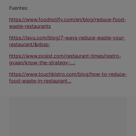
Fuentes:
https://www.foodnotify.com/en/blog/reduce-food-
waste-restaurants
https://lavu.com/blog/7-ways-reduce-waste-your-
restaurant/&nbsp
;
https://www.posist.com/restaurant-times/restro-
gyaan/know-the-strategy-…
;
https://www.touchbistro.com/blog/how-to-reduce-
food-waste-in-restaurant…
¿Tienes alguna pregunta?
Conecta con Nestlé Professional Colombia y recibe
asesoría sobre productos, servicios y equipos pensados
para tu negocio.