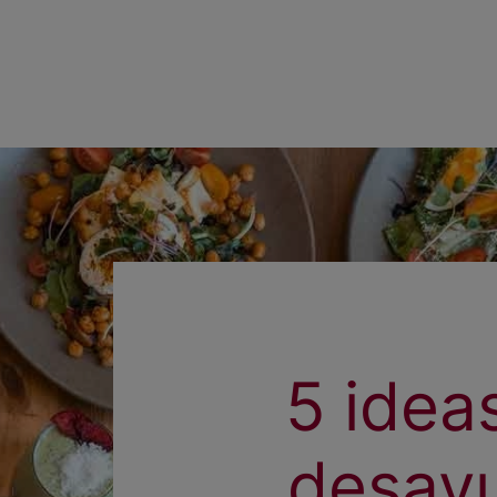
5 idea
desayu