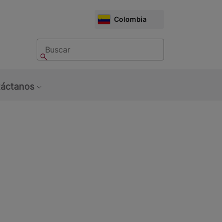
CHOOSE
Colombia
MARKET
Buscar
Buscar
áctanos
bmenu: Sobre Nosotros
Show submenu: Contáctanos