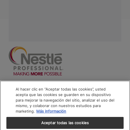
Contáctanos:
completa
este formulario
Facebook
Instagram
Linkedin
Footer
Terminos & Condiciones
Al hacer clic en “Aceptar todas las cookies”, usted
acepta que las cookies se guarden en su dispositivo
Aviso de Cookies
para mejorar la navegación del sitio, analizar el uso del
mismo, y colaborar con nuestros estudios para
Politica De Privacidad NESTLÉ
marketing.
Más información
Mapa del Sitio
Aceptar todas las cookies