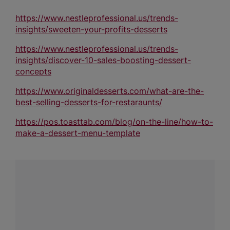
https://www.nestleprofessional.us/trends-
insights/sweeten-your-profits-desserts
https://www.nestleprofessional.us/trends-
insights/discover-10-sales-boosting-dessert-
concepts
https://www.originaldesserts.com/what-are-the-
best-selling-desserts-for-restaraunts/
https://pos.toasttab.com/blog/on-the-line/how-to-
make-a-dessert-menu-template
¿Tienes alguna pregunta?
Conecta con Nestlé Professional Colombia y recibe
asesoría sobre productos, servicios y equipos pensados
para tu negocio.