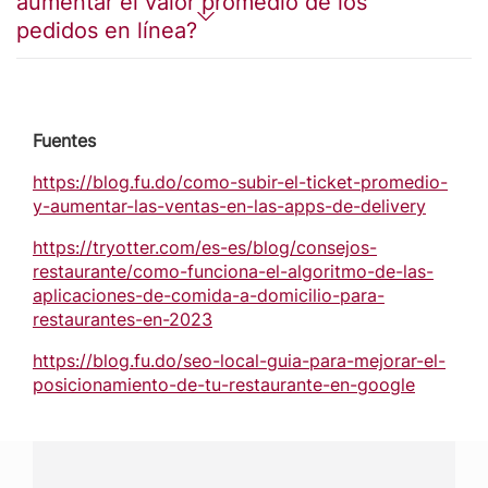
aumentar el valor promedio de los
pedidos en línea?
Fuentes
https://blog.fu.do/como-subir-el-ticket-promedio-
y-aumentar-las-ventas-en-las-apps-de-delivery
https://tryotter.com/es-es/blog/consejos-
restaurante/como-funciona-el-algoritmo-de-las-
aplicaciones-de-comida-a-domicilio-para-
restaurantes-en-2023
https://blog.fu.do/seo-local-guia-para-mejorar-el-
posicionamiento-de-tu-restaurante-en-google
¿Tienes alguna pregunta?