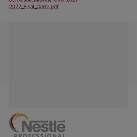
2022_Final_Carta.pdf
¿Tienes alguna pregunta?
Conecta con Nestlé Professional Colombia y recibe
asesoría sobre productos, servicios y equipos pensados
para tu negocio.
Contáctanos:
completa
este formulario
Facebook
Instagram
Linkedin