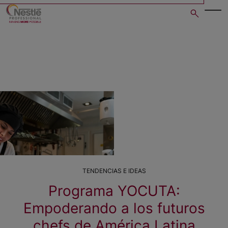
Skip
to
main
content
TENDENCIAS E IDEAS
Programa YOCUTA:
Empoderando a los futuros
chefs de América Latina