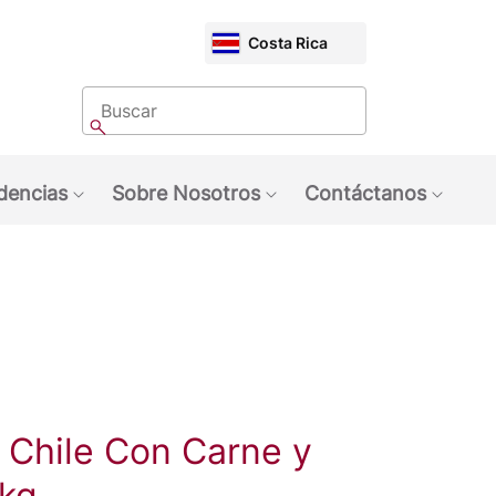
CHOOSE
Costa Rica
MARKET
Buscar
Buscar
dencias
Sobre Nosotros
Contáctanos
quinas NESCAFÉ®
ubmenu: Marcas
Show submenu: Tendencias
Show submenu: Sobre 
Show 
Chile Con Carne y
3kg