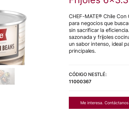
CHEF-MATE® Chile Con Car
para negocios que buscan
sin sacrificar la eficienc
sazonada y frijoles cocin
un sabor intenso, ideal p
principales.
CÓDIGO NESTLÉ:
11000367
Me interesa. Contáctanos