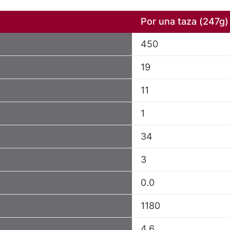
Por una taza (247g)
450
19
11
1
34
3
0.0
1180
4.6