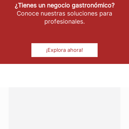
¿Tienes un negocio gastronómico?
Conoce nuestras soluciones para
profesionales.
¡Explora ahora!
¿Tienes alguna pregunta?
Conecta con Nestlé Professional Costa Rica y recibe
asesoría sobre productos, servicios y equipos pensados
para tu negocio.