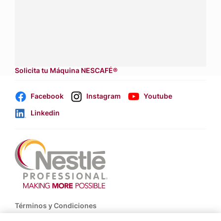
Contáctanos:
completa
este formulario
Dónde comprar:
accede a nuestras soluciones con
aliados
comerciales.
Solicita tu Máquina NESCAFÉ®
Facebook
Instagram
Youtube
Linkedin
Footer
Términos y Condiciones