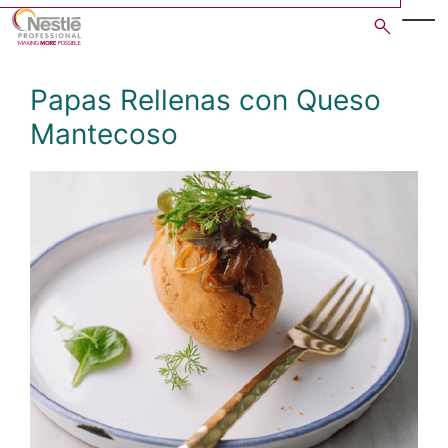
Skip
to
main
content
Papas Rellenas con Queso
Mantecoso
Open image gallery in po