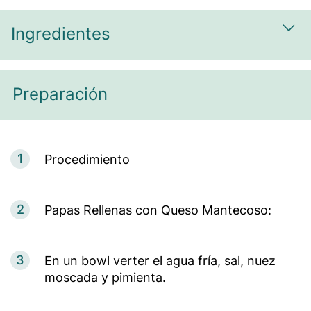
Ingredientes
Most
Preparación
1
Procedimiento
2
Papas Rellenas con Queso Mantecoso:
3
En un bowl verter el agua fría, sal, nuez
moscada y pimienta.