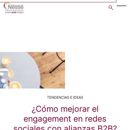
Skip
to
main
content
TENDENCIAS E IDEAS
¿Cómo mejorar el
engagement en redes
sociales con alianzas B2B?