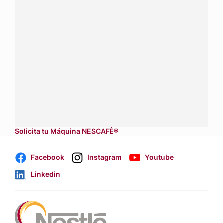
¿Tienes alguna pregunta?
Conecta con Nestlé Professional Costa Rica y recibe
asesoría sobre productos, servicios y equipos pensados
para tu negocio.
Contáctanos:
completa
este formulario
Dónde comprar:
accede a nuestras soluciones con
aliados
comerciales.
Solicita tu Máquina NESCAFÉ®
Facebook
Instagram
Youtube
Linkedin