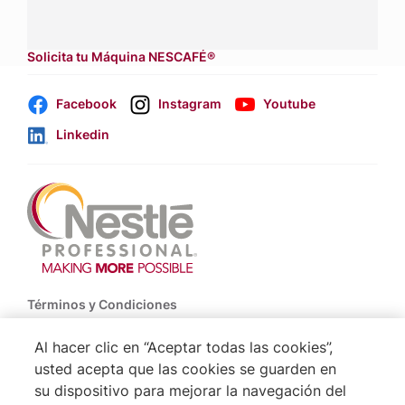
Dónde comprar:
accede a nuestras soluciones con
aliados
comerciales.
Solicita tu Máquina NESCAFÉ®
Facebook
Instagram
Youtube
Linkedin
Footer
Términos y Condiciones
Política de Uso de Cookies
Al hacer clic en “Aceptar todas las cookies”,
usted acepta que las cookies se guarden en
Politica De Privacidad NESTLÉ
su dispositivo para mejorar la navegación del
Mapa del Sitio