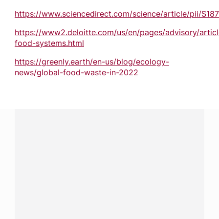
https://www.sciencedirect.com/science/article/pii/S
https://www2.deloitte.com/us/en/pages/advisory/article
food-systems.html
https://greenly.earth/en-us/blog/ecology-
news/global-food-waste-in-2022
¿Tienes alguna pregunta?
Conecta con Nestlé Professional Costa Rica y recibe
asesoría sobre productos, servicios y equipos pensados
para tu negocio.
Contáctanos:
completa
este formulario