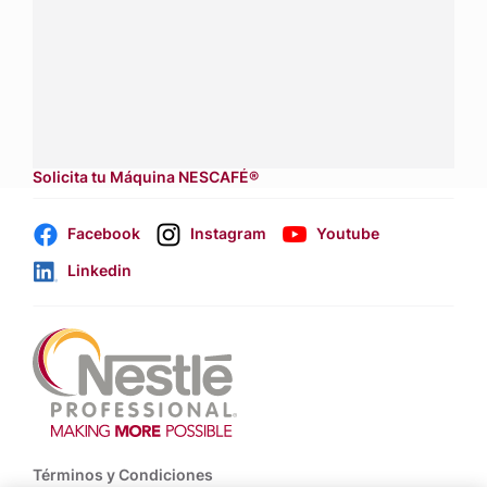
Contáctanos:
completa
este formulario
Dónde comprar:
accede a nuestras soluciones con
aliados
comerciales.
Solicita tu Máquina NESCAFÉ®
Facebook
Instagram
Youtube
Linkedin
Footer
Términos y Condiciones