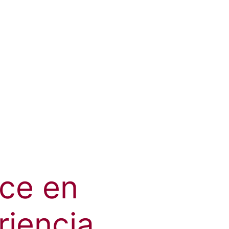
ice en
riencia