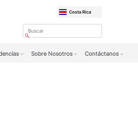
CHOOSE
Costa Rica
MARKET
Buscar
Buscar
dencias
Sobre Nosotros
Contáctanos
quinas NESCAFÉ®
ubmenu: Marcas
Show submenu: Tendencias
Show submenu: Sobre 
Show 