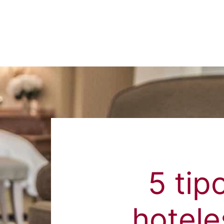
5 tip
hotele