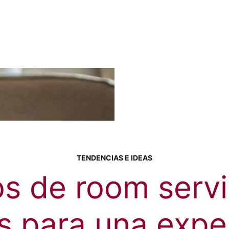
TENDENCIAS E IDEAS
os de room serv
s para una expe