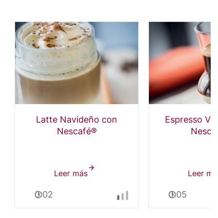
Latte Navideño con
Espresso Vo
Nescafé®
Nesca
Leer más
sobre
Leer má
Latte
0:02
0:05
Navideño