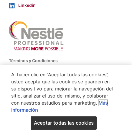
Linkedin
Footer
Términos y Condiciones
Política de Uso de Cookies
Al hacer clic en “Aceptar todas las cookies”,
usted acepta que las cookies se guarden en
Politica De Privacidad NESTLÉ
su dispositivo para mejorar la navegación del
Mapa del Sitio
sitio, analizar el uso del mismo, y colaborar
con nuestros estudios para marketing.
Más
información
® Nestlé 2026
VOLVER ARRIBA
Aceptar todas las cookies