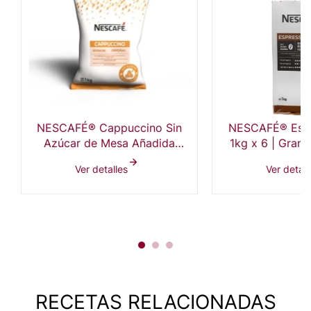
NESCAFÉ® Cappuccino Sin
NESCAFÉ® Espr
Azúcar de Mesa Añadida
1kg x 6 | Gran
4x1kg
Guatem
Ver detalles
Ver detall
RECETAS RELACIONADAS