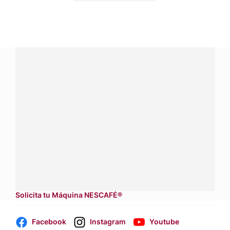
¿Tienes alguna pregunta?
Conecta con Nestlé Professional Guatemala y recibe
asesoría sobre productos, servicios y equipos pensados
para tu negocio.
Contáctanos:
completa
este formulario
Dónde comprar:
accede a nuestras soluciones con
aliados
comerciales.
Solicita tu Máquina NESCAFÉ®
Facebook
Instagram
Youtube