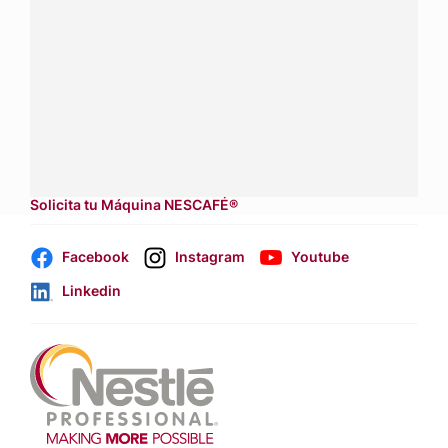
asesoría sobre productos, servicios y equipos pensados
para tu negocio.
Contáctanos:
completa
este formulario
Dónde comprar:
accede a nuestras soluciones con
aliados
comerciales.
Solicita tu Máquina NESCAFÉ®
Facebook
Instagram
Youtube
Linkedin