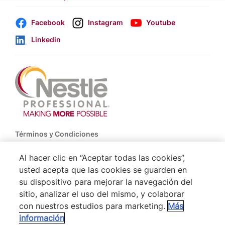
Facebook
Instagram
Youtube
Linkedin
Footer
Términos y Condiciones
Política de Uso de Cookies
Al hacer clic en “Aceptar todas las cookies”,
usted acepta que las cookies se guarden en
Politica De Privacidad NESTLÉ
su dispositivo para mejorar la navegación del
Mapa del Sitio
sitio, analizar el uso del mismo, y colaborar
con nuestros estudios para marketing.
Más
información
® Nestlé 2026
VOLVER ARRIBA