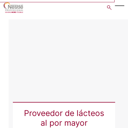
Skip
to
main
content
Proveedor de lácteos
al por mayor