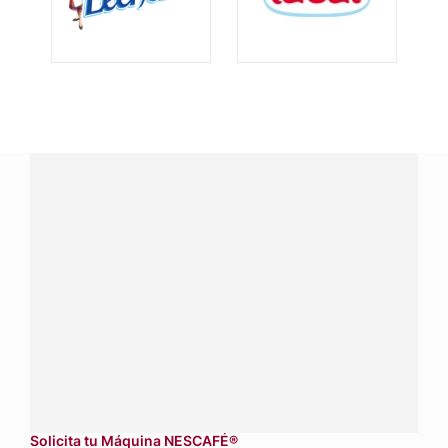
¿Tienes alguna pregunta?
Conecta con Nestlé Professional Honduras y recibe
asesoría sobre productos, servicios y equipos pensados
para tu negocio.
Contáctanos:
completa
este formulario
Dónde comprar:
accede a nuestras soluciones con
aliados
comerciales.
Solicita tu Máquina NESCAFÉ®