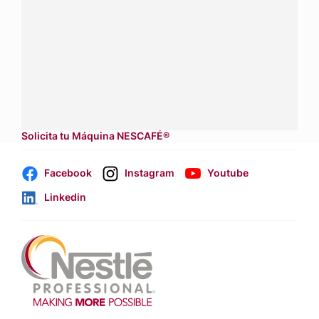
asesoría sobre productos, servicios y equipos pensados
para tu negocio.
Contáctanos:
completa
este formulario
Dónde comprar:
accede a nuestras soluciones con
aliados
comerciales.
Solicita tu Máquina NESCAFÉ®
Facebook
Instagram
Youtube
Linkedin