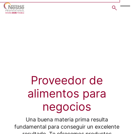
Skip
to
main
content
Proveedor de
alimentos para
negocios
Una buena materia prima resulta
fundamental para conseguir un excelente
resultado. Te ofrecemos productos