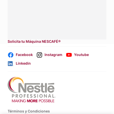
Contáctanos:
completa
este formulario
Dónde comprar:
accede a nuestras soluciones con
aliados
comerciales.
Solicita tu Máquina NESCAFÉ®
Facebook
Instagram
Youtube
Linkedin
Footer
Términos y Condiciones