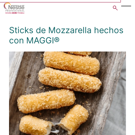
Skip
to
main
content
Sticks de Mozzarella hechos
con MAGGI®
Open image gallery in po