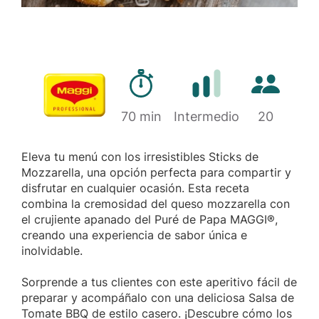
Tiempo de preparación
Cantidad d
Marca
70 min
Dificultad
Intermedio
20
Eleva tu menú con los irresistibles Sticks de
Mozzarella, una opción perfecta para compartir y
disfrutar en cualquier ocasión. Esta receta
combina la cremosidad del queso mozzarella con
el crujiente apanado del Puré de Papa MAGGI®,
creando una experiencia de sabor única e
inolvidable.
Sorprende a tus clientes con este aperitivo fácil de
preparar y acompáñalo con una deliciosa Salsa de
Tomate BBQ de estilo casero. ¡Descubre cómo los