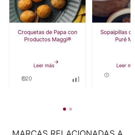
Croquetas de Papa con
Sopaipillas d
Productos Maggi®
Puré M
Leer más
sobre
Leer má
Croquetas
1:20
de
Papa
MARCAS RELACIONADAS A