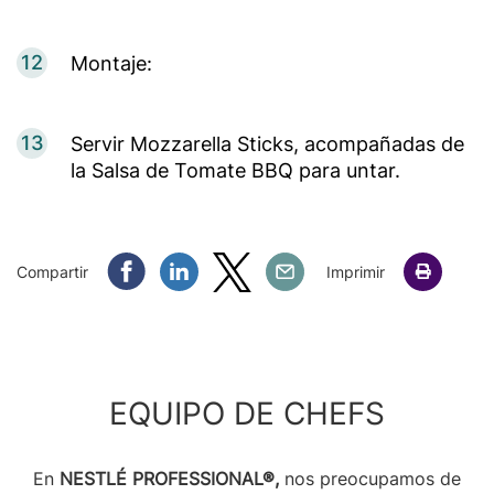
12
Montaje:
13
Servir Mozzarella Sticks, acompañadas de
la Salsa de Tomate BBQ para untar.
Compartir Facebook
Compartir Linkedin
Compartir Twitter
Compartir Email
Compartir
Imprimir
EQUIPO DE CHEFS
En
NESTLÉ PROFESSIONAL®,
nos preocupamos de