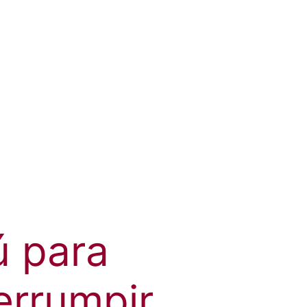
 para
errumpir