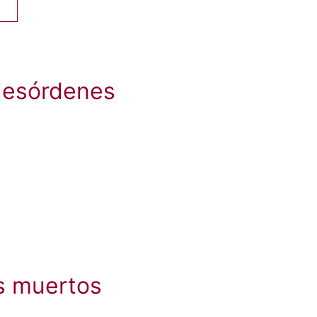
 desórdenes
os muertos