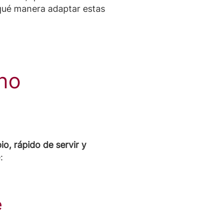
 qué manera adaptar estas
 no
io, rápido de servir y
:
e