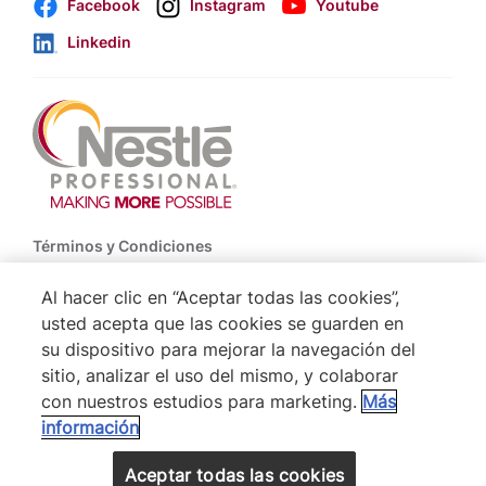
Facebook
Instagram
Youtube
Linkedin
Footer
Términos y Condiciones
Política de Uso de Cookies
Al hacer clic en “Aceptar todas las cookies”,
usted acepta que las cookies se guarden en
Politica De Privacidad NESTLÉ
su dispositivo para mejorar la navegación del
Mapa del Sitio
sitio, analizar el uso del mismo, y colaborar
con nuestros estudios para marketing.
Más
información
® Nestlé 2026
VOLVER ARRIBA
Aceptar todas las cookies