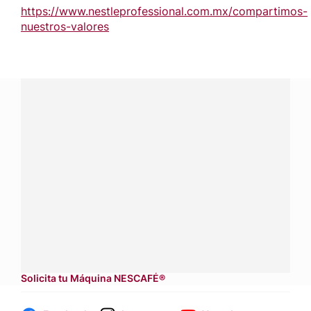
https://www.nestleprofessional.com.mx/compartimos-
nuestros-valores
¿Tienes alguna pregunta?
Conecta con Nestlé Professional Honduras y recibe
asesoría sobre productos, servicios y equipos pensados
para tu negocio.
Contáctanos:
completa
este formulario
Dónde comprar:
accede a nuestras soluciones con
aliados
comerciales.
Solicita tu Máquina NESCAFÉ®