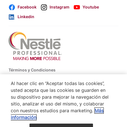
Facebook
Instagram
Youtube
Linkedin
Footer
Términos y Condiciones
Política de Uso de Cookies
Al hacer clic en “Aceptar todas las cookies”,
usted acepta que las cookies se guarden en
Politica De Privacidad NESTLÉ
su dispositivo para mejorar la navegación del
Mapa del Sitio
sitio, analizar el uso del mismo, y colaborar
con nuestros estudios para marketing.
Más
información
® Nestlé 2026
VOLVER ARRIBA