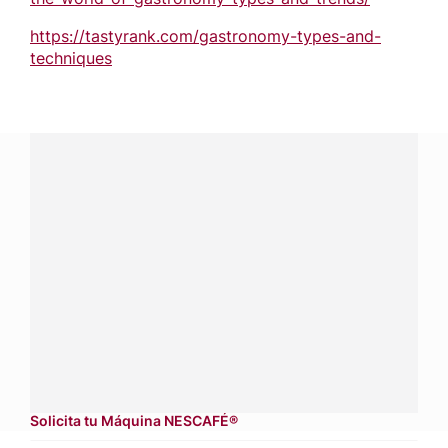
https://tastyrank.com/gastronomy-types-and-
techniques
¿Tienes alguna pregunta?
Conecta con Nestlé Professional Honduras y recibe
asesoría sobre productos, servicios y equipos pensados
para tu negocio.
Contáctanos:
completa
este formulario
Dónde comprar:
accede a nuestras soluciones con
aliados
comerciales.
Solicita tu Máquina NESCAFÉ®