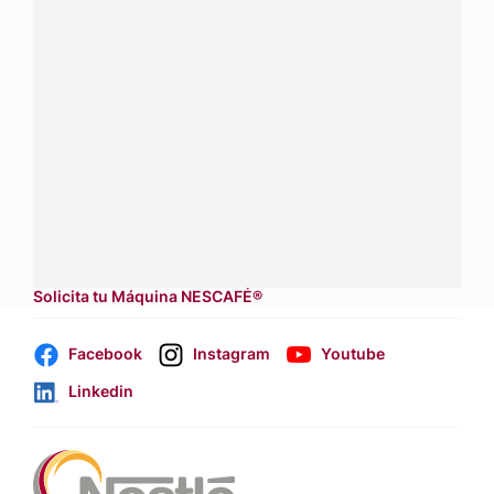
¿Tienes alguna pregunta?
Conecta con Nestlé Professional Honduras y recibe
asesoría sobre productos, servicios y equipos pensados
para tu negocio.
Contáctanos:
completa
este formulario
Dónde comprar:
accede a nuestras soluciones con
aliados
comerciales.
Solicita tu Máquina NESCAFÉ®
Facebook
Instagram
Youtube
Linkedin