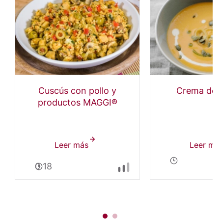
Cuscús con pollo y
Crema de 
productos MAGGI®
Leer más
sobre
Leer má
Cuscús
0:18
con
pollo