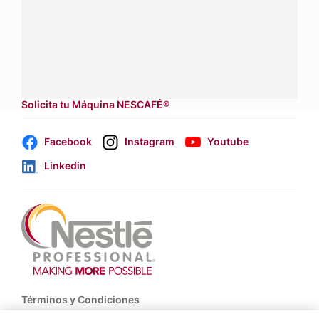
Contáctanos:
completa
este formulario
Dónde comprar:
accede a nuestras soluciones con
aliados
comerciales.
Solicita tu Máquina NESCAFÉ®
Facebook
Instagram
Youtube
Linkedin
Footer
Términos y Condiciones