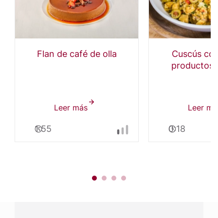
Flan de café de olla
Cuscús con
productos
Leer más
sobre
Leer má
Flan
1:55
0:18
de
café
de
olla