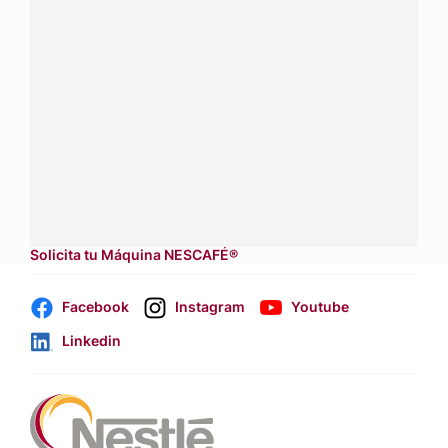
¿Tienes alguna pregunta?
Conecta con Nestlé Professional Nicaragua y recibe
asesoría sobre productos, servicios y equipos pensados
para tu negocio.
Contáctanos:
completa
este formulario
Dónde comprar:
accede a nuestras soluciones con
aliados
comerciales.
Solicita tu Máquina NESCAFÉ®
Facebook
Instagram
Youtube
Linkedin