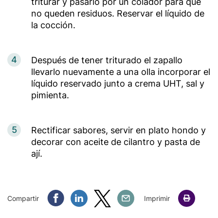
triturar y pasarlo por un colador para que
no queden residuos. Reservar el líquido de
la cocción.
4
Después de tener triturado el zapallo
llevarlo nuevamente a una olla incorporar el
líquido reservado junto a crema UHT, sal y
pimienta.
5
Rectificar sabores, servir en plato hondo y
decorar con aceite de cilantro y pasta de
ají.
Compartir Facebook
Compartir Linkedin
Compartir Twitter
Compartir Email
Compartir
Imprimir