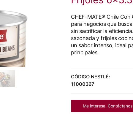
CHEF-MATE® Chile Con Car
para negocios que buscan
sin sacrificar la eficienc
sazonada y frijoles cocin
un sabor intenso, ideal p
principales.
CÓDIGO NESTLÉ:
11000367
Me interesa. Contáctanos