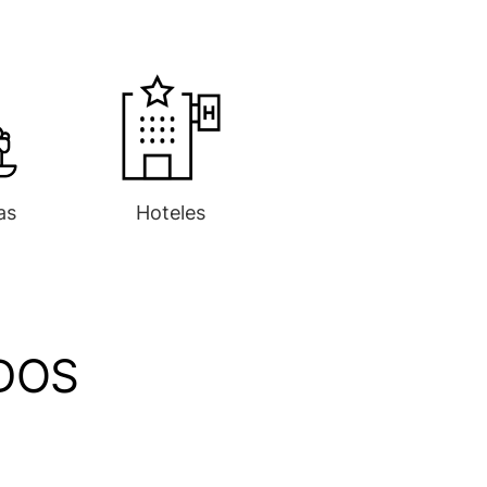
as
Hoteles
DOS