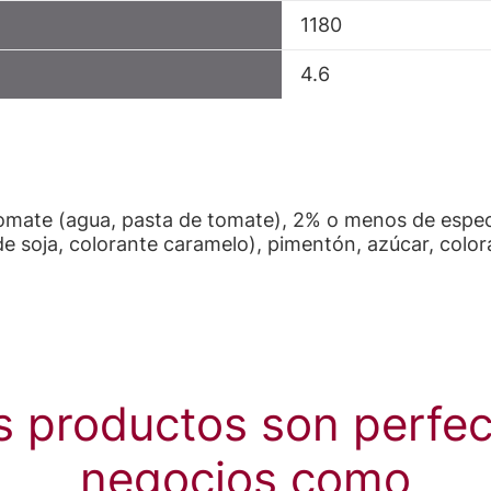
1180
4.6
e tomate (agua, pasta de tomate), 2% o menos de espec
de soja, colorante caramelo), pimentón, azúcar, color
s productos son perfec
negocios como