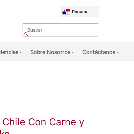
CHOOSE
Panama
MARKET
Buscar
Buscar
dencias
Sobre Nosotros
Contáctanos
quinas NESCAFÉ®
ubmenu: Marcas
Show submenu: Tendencias
Show submenu: Sobre 
Show 
Chile Con Carne y
3kg