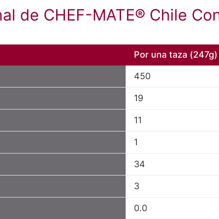
onal de CHEF-MATE® Chile Con 
Por una taza (247g)
450
19
11
1
34
3
0.0