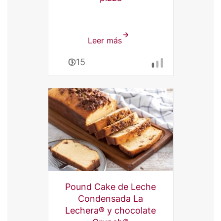
Leer más
sobre
Salsa
0:15
de
tomate
MAGGI®
para
Pizza
Pound Cake de Leche
Condensada La
Lechera® y chocolate