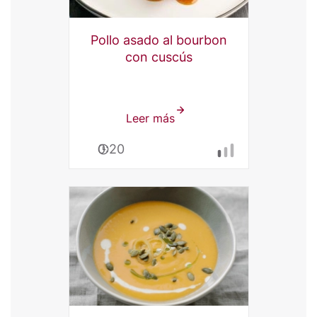
Pollo asado al bourbon
con cuscús
Leer más
sobre
Pollo
0:20
asado
al
bourbon
con
cuscús