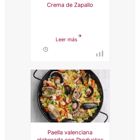
Crema de Zapallo
Leer más
sobre
Crema
de
zapallo
Paella valenciana
elaborada con Productos