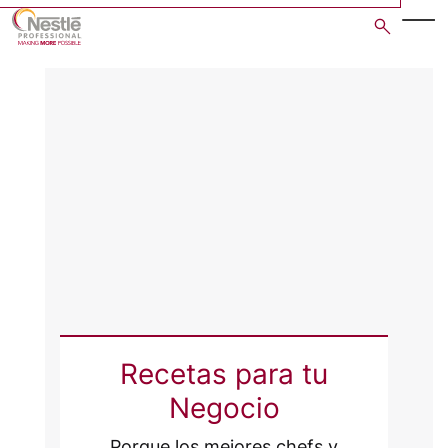
Skip
to
main
content
Recetas para tu
Negocio
Porque los mejores chefs y