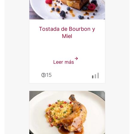
Tostada de Bourbon y
Miel
Leer más
sobre
Tostada
0:15
de
Bourbon
y
Miel