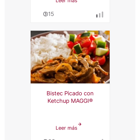
Leer más
sobre
Sundae
0:15
de
Vainilla
con
Crunch®
Bistec Picado con
Ketchup MAGGI®
Leer más
sobre
Bistec