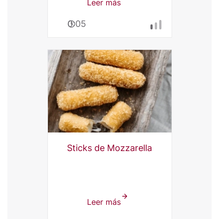
Leer más
sobre
Espresso
0:05
Tiramisú
Sticks de Mozzarella
Leer más
sobre
Sticks