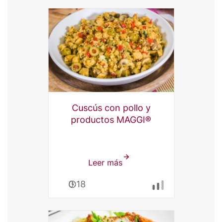
Cuscús con pollo y
productos MAGGI®
Leer más
sobre
Cuscús
0:18
con
pollo