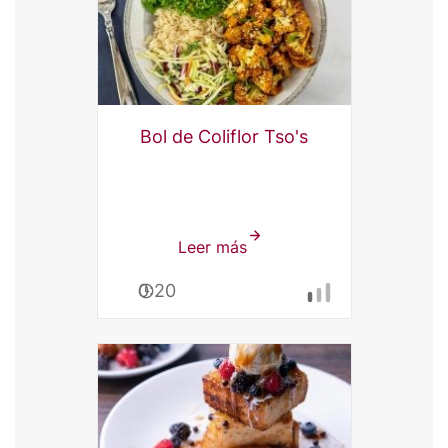
Bol de Coliflor Tso's
Leer más
sobre
Bol
0:20
de
Coliflor
Tso's