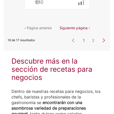
1:10
de
Mozzarella
‹ Página anterior
Siguiente página ›
16 de 17 resultados
1
2
Descubre más en la
sección de recetas para
negocios
Dentro de nuestras recetas para negocios, los
chefs, baristas y profesionales de la
gastronomía se
encontrarán con una
asombrosa variedad de preparaciones
gourmet
, tanto dulces como saladas.