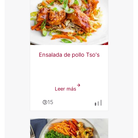
Ensalada de pollo Tso's
Leer más
sobre
Ensalada
0:15
de
pollo
Tso's