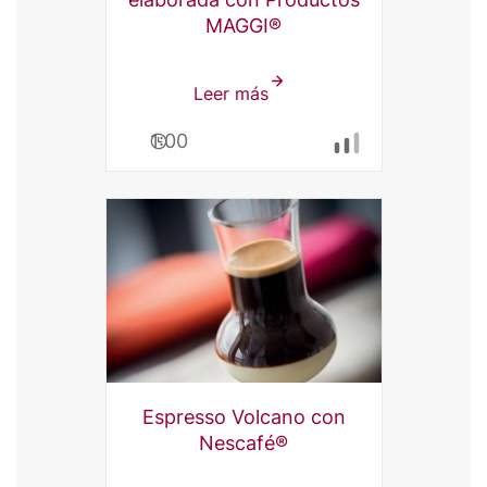
MAGGI®
Leer más
sobre
Paella
1:00
valenciana
elaborada
con
Productos
MAGGI®
Espresso Volcano con
Nescafé®