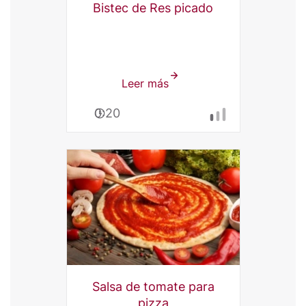
Bistec de Res picado
Leer más
sobre
Bistec
0:20
de
Res
picado
Salsa de tomate para
pizza