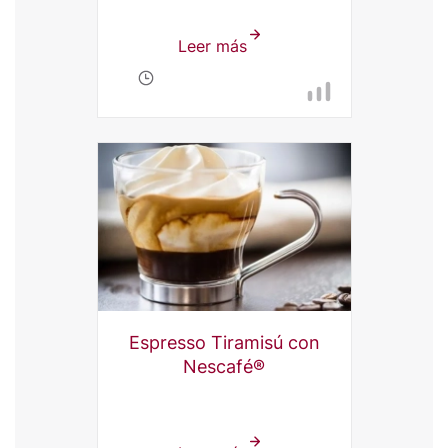
Leer más
sobre
Espresso
Volcano
Espresso Tiramisú con
Nescafé®