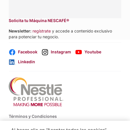
Dónde comprar:
accede a nuestras soluciones con
aliados
comerciales.
Solicita tu Máquina NESCAFÉ®
Newsletter:
regístrate
y accede a contenido exclusivo
para potenciar tu negocio.
Facebook
Instagram
Youtube
Linkedin
Footer
Términos y Condiciones
Política de Uso de Cookies