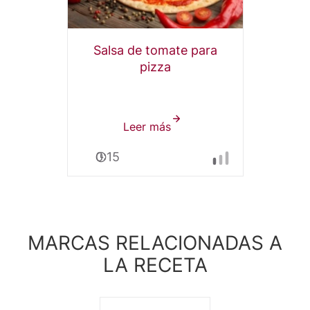
Salsa de tomate para
pizza
Leer más
sobre
Salsa
0:15
de
tomate
MAGGI®
para
Pizza
MARCAS RELACIONADAS A
LA RECETA