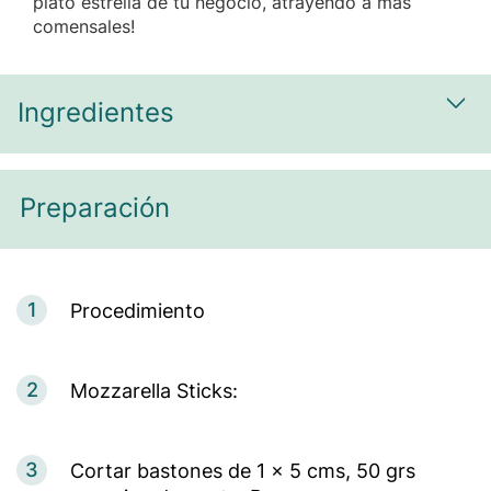
plato estrella de tu negocio, atrayendo a más
comensales!
Ingredientes
Most
Preparación
1
Procedimiento
2
Mozzarella Sticks:
3
Cortar bastones de 1 x 5 cms, 50 grs