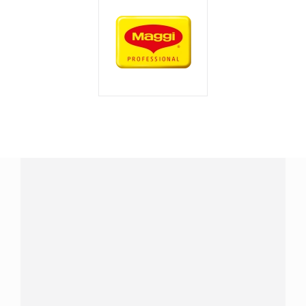
¿Tienes alguna pregunta?
Conecta con Nestlé Professional Panamá y recibe asesoría
sobre productos, servicios y equipos pensados para tu
negocio.
Contáctanos:
completa
este formulario