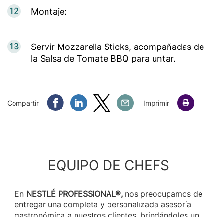
12
Montaje:
13
Servir Mozzarella Sticks, acompañadas de
la Salsa de Tomate BBQ para untar.
Compartir Facebook
Compartir Linkedin
Compartir Twitter
Compartir Email
Compartir
Imprimir
EQUIPO DE CHEFS
En
NESTLÉ PROFESSIONAL®,
nos preocupamos de
entregar una completa y personalizada asesoría
gastronómica a nuestros clientes, brindándoles un