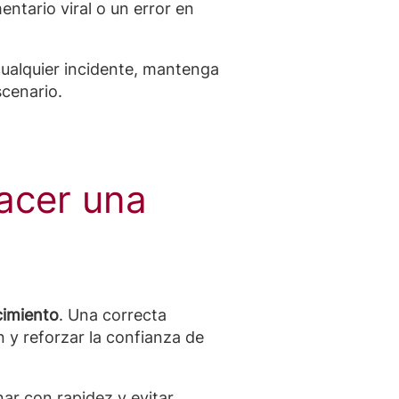
entario viral o un error en
cualquier incidente, mantenga
scenario.
hacer una
cimiento
. Una correcta
n y reforzar la confianza de
ar con rapidez y evitar