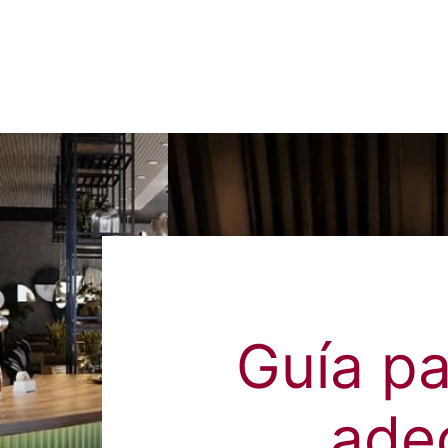
Guía pa
ade