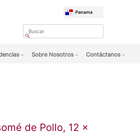
CHOOSE
Panama
MARKET
Buscar
Buscar
dencias
Sobre Nosotros
Contáctanos
quinas NESCAFÉ®
ubmenu: Marcas
Show submenu: Tendencias
Show submenu: Sobre 
Show 
mé de Pollo, 12 x