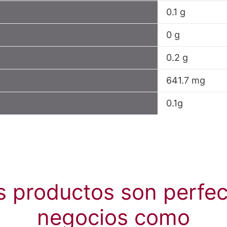
0.1 g
0 g
0.2 g
641.7 mg
0.1g
s productos son perfec
negocios como