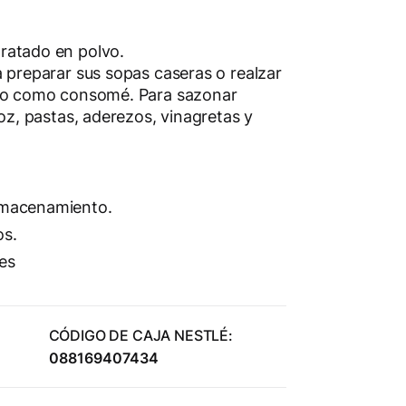
ratado en polvo.
a preparar sus sopas caseras o realzar
, o como consomé. Para sazonar
roz, pastas, aderezos, vinagretas y
almacenamiento.
os.
es
CÓDIGO DE CAJA NESTLÉ:
088169407434