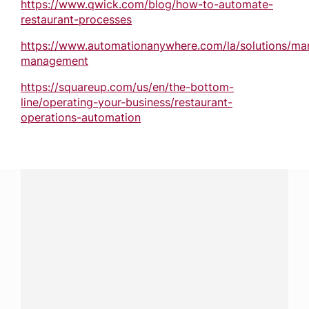
https://www.qwick.com/blog/how-to-automate-
restaurant-processes
https://www.automationanywhere.com/la/solutions/man
management
https://squareup.com/us/en/the-bottom-
line/operating-your-business/restaurant-
operations-automation
¿Tienes alguna pregunta?
Conecta con Nestlé Professional Panamá y recibe asesoría
sobre productos, servicios y equipos pensados para tu
negocio.
Contáctanos:
completa
este formulario