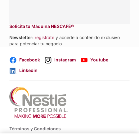
Dónde comprar:
accede a nuestras soluciones con
aliados
comerciales.
Solicita tu Máquina NESCAFÉ®
Newsletter:
regístrate
y accede a contenido exclusivo
para potenciar tu negocio.
Facebook
Instagram
Youtube
Linkedin
Footer
Términos y Condiciones