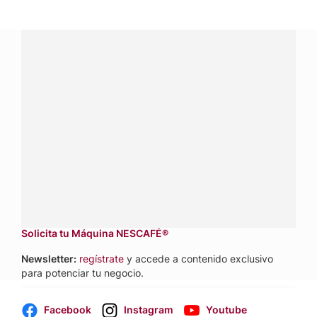
¿Tienes alguna pregunta?
Conecta con Nestlé Professional Panamá y recibe asesoría
sobre productos, servicios y equipos pensados para tu
negocio.
Contáctanos:
completa
este formulario
Dónde comprar:
accede a nuestras soluciones con
aliados
comerciales.
Solicita tu Máquina NESCAFÉ®
Newsletter:
regístrate
y accede a contenido exclusivo
para potenciar tu negocio.
Facebook
Instagram
Youtube