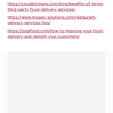
https://cloudkitchens.com/blog/benefits-of-hiring-
third-party-food-delivery-services/
https://www.mosaic-solutions.com/restaurant-
delivery-services-tips/
https://totalfood.com/how-to-improve-your-food-
delivery-and-delight-your-customers/
¿Tienes alguna pregunta?
Conecta con Nestlé Professional Panamá y recibe asesoría
sobre productos, servicios y equipos pensados para tu
negocio.
Contáctanos:
completa
este formulario
Dónde comprar:
accede a nuestras soluciones con
aliados