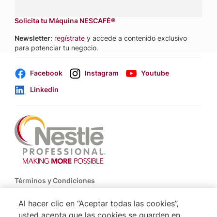
comerciales.
Solicita tu Máquina NESCAFÉ®
Newsletter:
regístrate
y accede a contenido exclusivo
para potenciar tu negocio.
Facebook
Instagram
Youtube
Linkedin
Footer
Términos y Condiciones
Política de Uso de Cookies
Al hacer clic en “Aceptar todas las cookies”,
usted acepta que las cookies se guarden en
Politica De Privacidad NESTLÉ