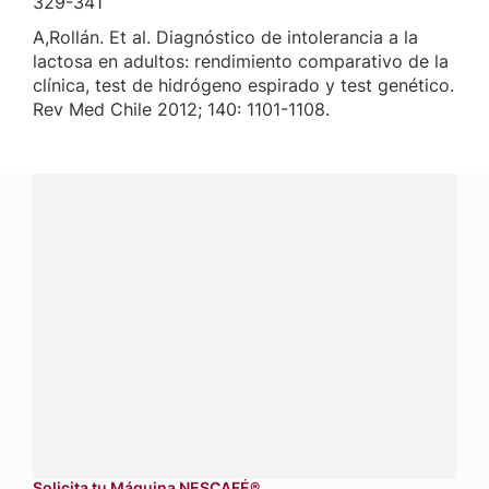
329-341
A,Rollán. Et al. Diagnóstico de intolerancia a la
lactosa en adultos: rendimiento comparativo de la
clínica, test de hidrógeno espirado y test genético.
Rev Med Chile 2012; 140: 1101-1108.
¿Tienes alguna pregunta?
Conecta con Nestlé Professional Panamá y recibe asesoría
sobre productos, servicios y equipos pensados para tu
negocio.
Contáctanos:
completa
este formulario
Dónde comprar:
accede a nuestras soluciones con
aliados
comerciales.
Solicita tu Máquina NESCAFÉ®